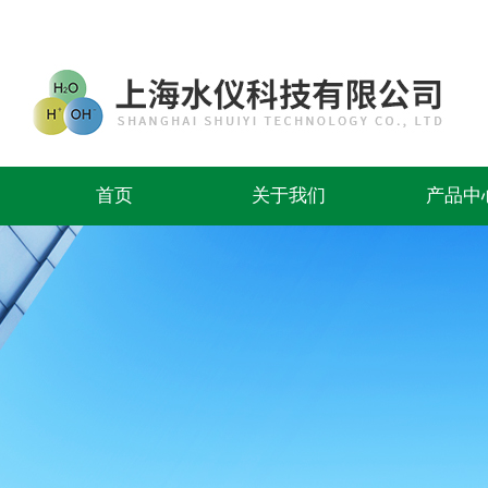
首页
关于我们
产品中