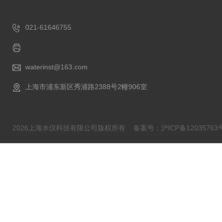
021-61646755
waterinst@163.com
上海市浦东新区秀浦路2388号2幢906室
2026上海水仪科技有限公司版权所有
备案号：沪ICP备12035763号