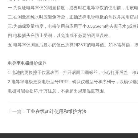
一.为保证电导率仪的测量精度，必要时在电导率仪的使用前，用该
二.在测量高纯水时应避免污染，正确选择电导电极的常数并采用密
三.为确保测量精度，电极使用前应用于小0.5μS/cm的去离子水(
四.电极插头座防止受潮，以免造成不必要的测量误差。
五.电导率仪测量后显示的值已折算到25℃的电导值。如不需补偿、
电导率电极
维护保养
1.电池的更换擦干仪器表面，拧开后面四颗螺丝，小心打开后盖，移
2.电导率电极更换电极型号RPR，确认仪器型号和序列号，以确保选择
电极可能会损坏,千万注意，不要超出规定温度范围。
上一篇：
工业在线ph计使用和维护方法