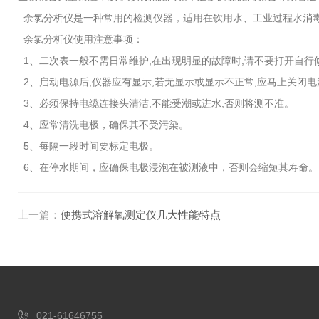
余氯分析仪是一种常用的检测仪器，适用在饮用水、工业过程水消毒
余氯分析仪使用注意事项：
1、二次表一般不需日常维护,在出现明显的故障时,请不要打开自行修
2、启动电源后,仪器应有显示,若无显示或显示不正常,应马上关闭电
3、必须保持电缆连接头清洁,不能受潮或进水,否则将测不准。
4、应常清洗电极，确保其不受污染。
5、每隔一段时间要标定电极。
6、在停水期间，应确保电极浸泡在被测液中，否则会缩短其寿命。
上一篇：
便携式溶解氧测定仪几大性能特点
021-61646755