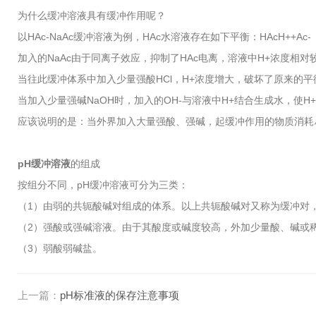
为什么缓冲溶液具有缓冲作用呢？
以HAc-NaAc缓冲溶液为例，HAc水溶液存在如下平衡：HAcH++Ac
加入的NaAc由于同离子效应，抑制了HAc电离，溶液中H+浓度相
当往此缓冲体系中加入少量强酸HCl，H+浓度增大，破坏了原来的平
当加入少量强碱NaOH时，加入的OH-与溶液中H+结合生成水，使
应该说明的是：当外界加入大量强酸、强碱，起缓冲作用的物质消耗
pH缓冲溶液
的组成
按组分不同，pH缓冲溶液可分为三类：
（1）由弱的共轭酸碱对组成的体系。以上共轭酸碱对又称为缓冲对，
（2）强酸或强碱溶液。由于其酸度或碱度较高，外加少量酸、碱或
（3）弱酸弱碱盐。
上一篇：
pH标准液的保存注意事项