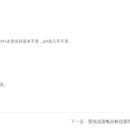
变。
使H+浓度保持基本不变，pH值几乎不变。
系。
下一篇：
荧光法溶氧分析仪原