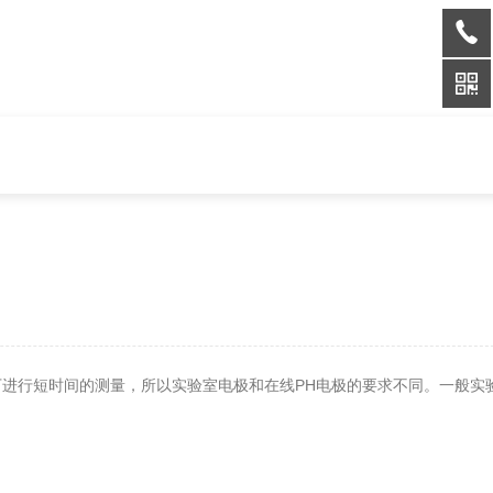
进行短时间的测量，所以实验室电极和在线PH电极的要求不同。一般实