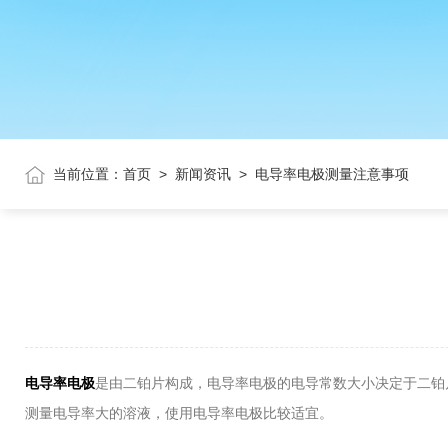
当前位置：
首页
>
新闻资讯
>
电导率电极测量注意事项
电导率电极
是由二铂片构成，电导率电极的电导常数大小决定于二铂
测量电导率大的溶液，使用电导率电极比较适宜。