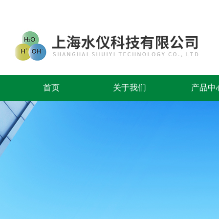
首页
关于我们
产品中