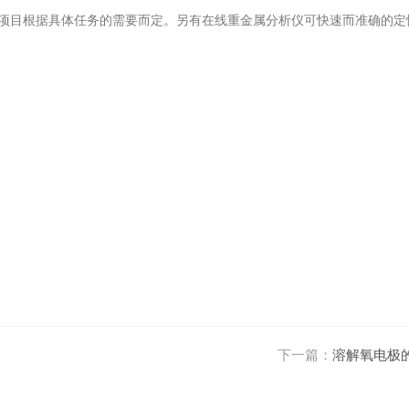
项目根据具体任务的需要而定。另有在线重金属分析仪可快速而准确的定
下一篇：
溶解氧电极