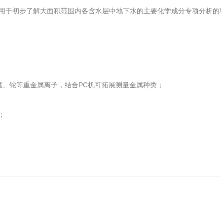
用于初步了解大面积范围内各含水层中地下水的主要化学成分专项分析的
锰、铊等重金属离子，结合PC机可拓展测量金属种类；
；