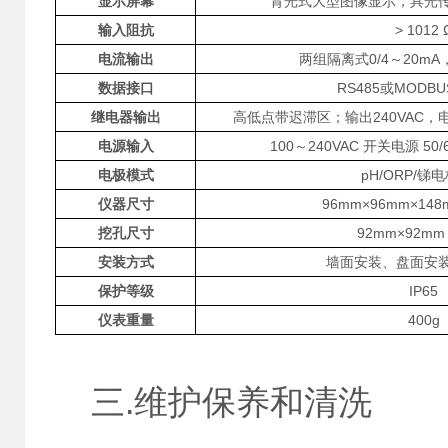
显示屏幕
背光式大型图像显示，具光传
输入阻抗
> 10
12
电流输出
两组隔离式0/4～20mA，
数据接口
RS485或MODB
继电器输出
高低点带迟滞区；输出240VAC，电
电源输入
100～240VAC 开关电源 50
电极模式
pH/ORP/锑
仪器尺寸
96mm×96mm×148
挖孔尺寸
92mm×92mm 
安装方式
墙面安装、盘面安
保护等级
IP65
仪表重量
400g
三.维护保养和清洗