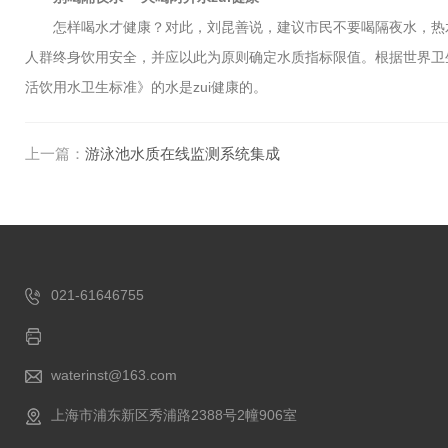
怎样喝水才健康？对此，刘昆善说，建议市民不要喝隔夜水，热水
人群终身饮用安全，并应以此为原则确定水质指标限值。根据世界卫生
活饮用水卫生标准》的水是zui健康的。
上一篇：
游泳池水质在线监测系统集成
021-61646755
waterinst@163.com
上海市浦东新区秀浦路2388号2幢906室