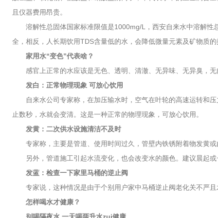
且仪器费用昂贵。
溶解性总固体国家标准限值是1000mg/L，西安自来水中溶解性总
全，相反，人长期饮用TDS含量低的水，会降低微量元素及矿物质
家用水“变色”代表啥？
感官上正常的水应该是无色、透明、清澈、无异味、无异臭，无肉眼
发白：正常物理现象 可放心饮用
自来水公司专家称，在加压输水时，空气在叶轮的高速运转和压力
止数秒，水就会变清。这是一种正常的物理现象，可放心饮用。
发黄：二次供水设施清洁不及时
专家称，主要是管道、使用时间过久，管壁内铁锈附着物发黄或
另外，管道施工引起水流变化，也会改变水的颜色。建议晨起或长
发蓝：检查一下家里马桶的逆止阀
专家说，这种情况是由于个别用户家中马桶逆止阀老化关不严且水
怎样喝水才健康？
别喝隔夜水 一天喝两升水zui健康