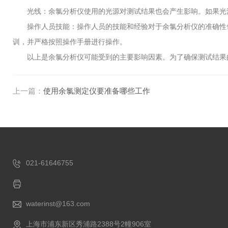
光线：余氯分析仪使用的光源对测试结果也会产生影响。如果光源
操作人员技能：操作人员的技能和经验对于余氯分析仪的准确性也
训，并严格按照操作手册进行操作。
以上是余氯分析仪可能受到的主要影响因素。为了确保测试结果的
上一篇：
使用余氯测定仪要准备哪些工作
021-61646755
waterinst@163.com
上海市浦东新区秀浦路2388号2幢906室