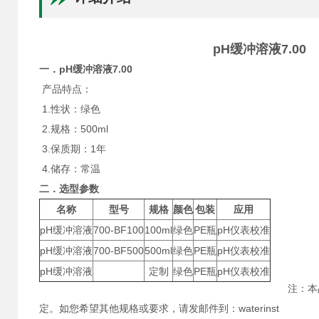
pH缓冲溶液7.00
一．pH缓冲溶液7.00
产品特点：
1.性状：绿色
2.规格：500ml
3.保质期：1年
4.储存：常温
二．选型参数
名称
型号
规格
颜色
包装
应用
pH缓冲溶液
700-BF100
100ml
绿色
PE瓶
pH仪表校准
pH缓冲溶液
700-BF500
500ml
绿色
PE瓶
pH仪表校准
pH缓冲溶液
定制
绿色
PE瓶
pH仪表校准
注：本品
定。如您希望其他规格或要求，请发邮件到：waterinst